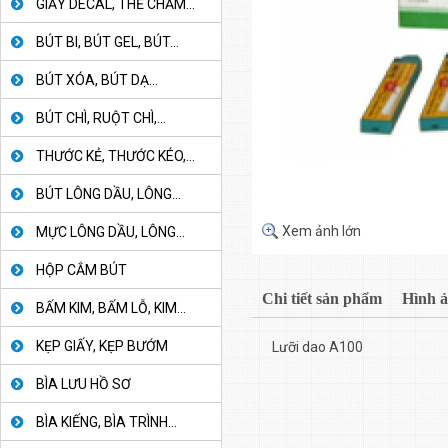
GIẤY DECAL, THẺ CHẤM...
BÚT BI, BÚT GEL, BÚT...
BÚT XÓA, BÚT DẠ...
BÚT CHÌ, RUỘT CHÌ,...
THƯỚC KẺ, THƯỚC KÉO,...
BÚT LÔNG DẦU, LÔNG...
Xem ảnh lớn
MỰC LÔNG DẦU, LÔNG...
HỘP CẮM BÚT
Chi tiết sản phẩm
Hình 
BẤM KIM, BẤM LỖ, KIM...
KẸP GIẤY, KẸP BƯỚM
Lưỡi dao A100
BÌA LƯU HỒ SƠ
BÌA KIẾNG, BÌA TRÌNH...