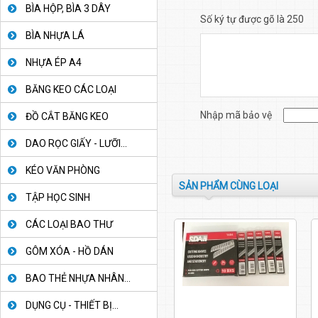
BÌA HỘP, BÌA 3 DÂY
Số ký tự được gõ là 250
BÌA NHỰA LÁ
NHỰA ÉP A4
BĂNG KEO CÁC LOẠI
Nhập mã bảo vệ
ĐỒ CẮT BĂNG KEO
DAO RỌC GIẤY - LƯỠI...
KÉO VĂN PHÒNG
SẢN PHẨM CÙNG LOẠI
TẬP HỌC SINH
CÁC LOẠI BAO THƯ
GÔM XÓA - HỒ DÁN
BAO THẺ NHỰA NHÂN...
DỤNG CỤ - THIẾT BỊ...