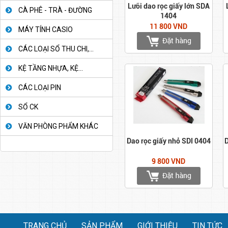
Lưỡi dao rọc giấy lớn SDA
CÀ PHÊ - TRÀ - ĐƯỜNG
1404
11 800 VND
MÁY TÍNH CASIO
CÁC LOẠI SỔ THU CHI,...
KỆ TẦNG NHỰA, KỆ...
CÁC LOẠI PIN
SỔ CK
VĂN PHÒNG PHẨM KHÁC
Dao rọc giấy nhỏ SDI 0404
D
9 800 VND
TRANG CHỦ
SẢN PHẨM
GIỚI THIỆU
TIN TỨC