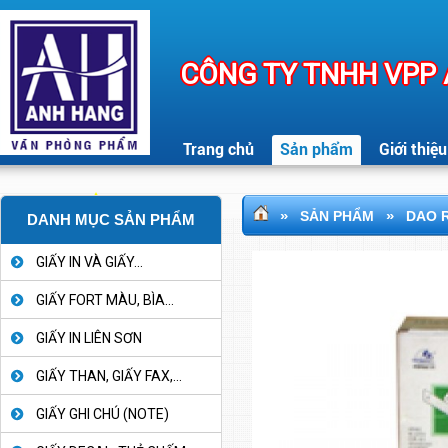
CÔNG TY TNHH VPP
Trang chủ
Sản phẩm
Giới thiệu
»
»
SẢN PHẨM
DAO R
DANH MỤC SẢN PHẨM
GIẤY IN VÀ GIẤY...
GIẤY FORT MÀU, BÌA...
GIẤY IN LIÊN SƠN
GIẤY THAN, GIẤY FAX,...
GIẤY GHI CHÚ (NOTE)