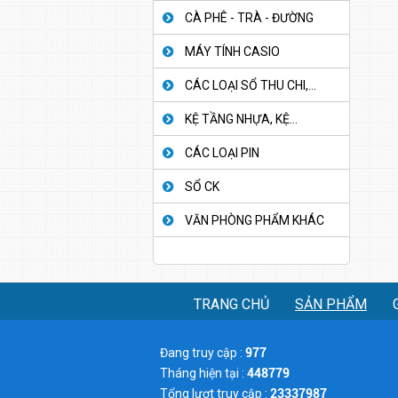
CÀ PHÊ - TRÀ - ĐƯỜNG
MÁY TÍNH CASIO
CÁC LOẠI SỔ THU CHI,...
KỆ TẦNG NHỰA, KỆ...
CÁC LOẠI PIN
SỔ CK
VĂN PHÒNG PHẨM KHÁC
TRANG CHỦ
SẢN PHẨM
Đang truy cập :
977
Tháng hiện tại :
448779
Tổng lượt truy cập :
23337987