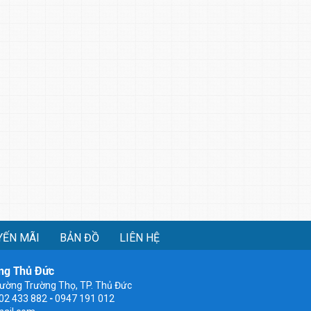
YẾN MÃI
BẢN ĐỒ
LIÊN HỆ
ng Thủ Đức
ường Trường Thọ, TP. Thủ Đức
902 433 882
-
0947 191 012