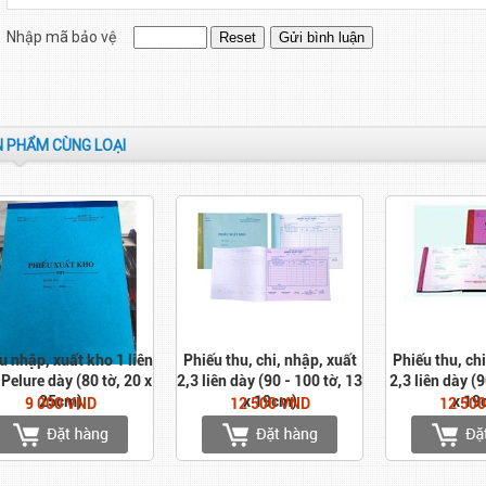
Nhập mã bảo vệ
 PHẨM CÙNG LOẠI
u nhập, xuất kho 1 liên
Phiếu thu, chi, nhập, xuất
Phiếu thu, chi
 Pelure dày (80 tờ, 20 x
2,3 liên dày (90 - 100 tờ, 13
2,3 liên dày (
25cm)
x 19cm)
x 19
9 000 VND
12 500 VND
12 50