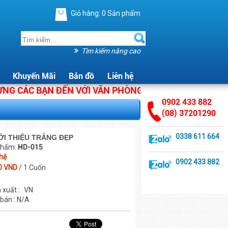
Giỏ hàng:
0
Sản phẩm
Tìm kiếm nâng cao
Khuyến Mãi
Bản đồ
Liên hệ
CÁC BẠN ĐẾN VỚI VĂN PHÒNG PHẨM ÁNH HẰNG. CHÚNG
0902 433 882
(08) 37201290
0338 611 664
ỚI THIỆU TRẮNG ĐẸP
phẩm:
HD-015
 hệ
0902 433 882
0 VND
/ 1 Cuốn
 xuất :
VN
 bán : N/A