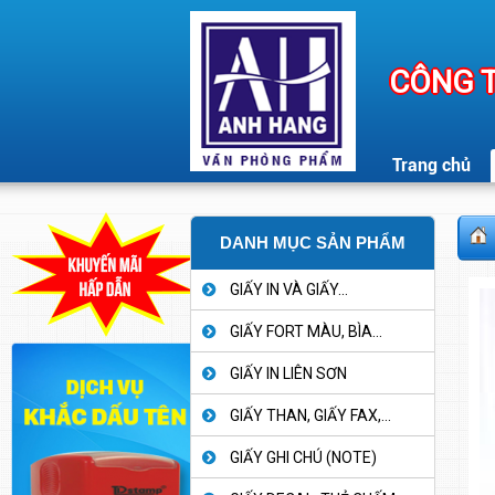
CÔNG T
Trang chủ
DANH MỤC SẢN PHẨM
GIẤY IN VÀ GIẤY...
GIẤY FORT MÀU, BÌA...
GIẤY IN LIÊN SƠN
GIẤY THAN, GIẤY FAX,...
GIẤY GHI CHÚ (NOTE)