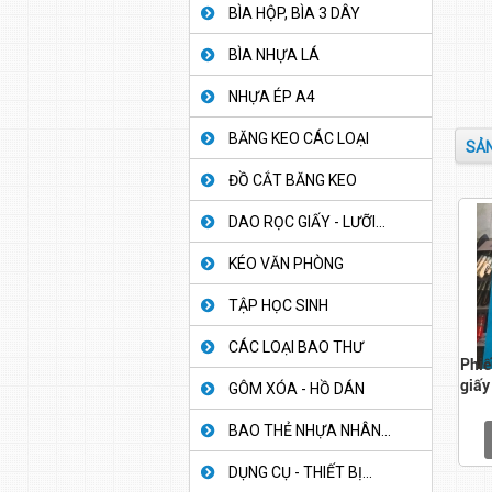
BÌA HỘP, BÌA 3 DÂY
BÌA NHỰA LÁ
NHỰA ÉP A4
BĂNG KEO CÁC LOẠI
SẢN
ĐỒ CẮT BĂNG KEO
DAO RỌC GIẤY - LƯỠI...
KÉO VĂN PHÒNG
TẬP HỌC SINH
CÁC LOẠI BAO THƯ
Phiế
giấy
GÔM XÓA - HỒ DÁN
BAO THẺ NHỰA NHÂN...
DỤNG CỤ - THIẾT BỊ...