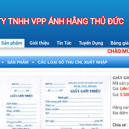
Y TNHH VPP ÁNH HẰNG THỦ ĐỨC
Sản phẩm
Giới thiệu
Tin Tức
Tuyển Dụng
Bảng giá
CHÀO MỪNG 
»
»
SẢN PHẨM
CÁC LOẠI SỔ THU CHI, XUẤT NHẬP
GIẤY GI
Mã sản 
Giá:
Liên
Giá:
5 50
.
Hãng sản
Địa điểm
Chia sẻ :