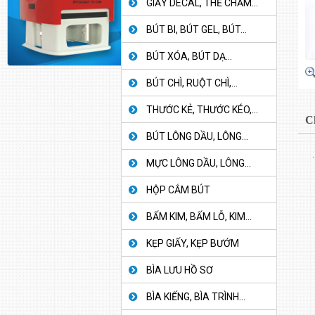
GIẤY DECAL, THẺ CHẤM...
BÚT BI, BÚT GEL, BÚT...
BÚT XÓA, BÚT DẠ...
BÚT CHÌ, RUỘT CHÌ,...
THƯỚC KẺ, THƯỚC KÉO,...
C
BÚT LÔNG DẦU, LÔNG...
.
MỰC LÔNG DẦU, LÔNG...
HỘP CẮM BÚT
BẤM KIM, BẤM LỖ, KIM...
KẸP GIẤY, KẸP BƯỚM
BÌA LƯU HỒ SƠ
BÌA KIẾNG, BÌA TRÌNH...