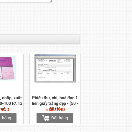
, nhập, xuất
Phiếu thu, chi, hoá đơn 1
90-100 tờ, 13
liên giấy trắng đẹp - (50 -
cm)
60 tờ)
0 VND
5 800 VND