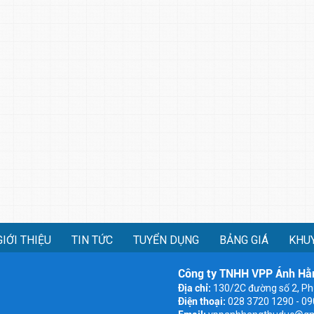
GIỚI THIỆU
TIN TỨC
TUYỂN DỤNG
BẢNG GIÁ
KHU
Công ty TNHH VPP Ánh Hằ
Địa chỉ:
130/2C đường số 2, Ph
Điện thoại:
028 3720 1290 - 0