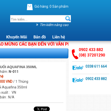
Giỏ hàng:
0
Sản phẩm
Tìm kiếm nâng cao
Khuyến Mãi
Bản đồ
Liên hệ
MỪNG CÁC BẠN ĐẾN VỚI VĂN PHÒNG PHẨM ÁNH HẰNG. C
0902 433 882
(08) 37201290
0338 611 664
UỐI AQUAFINA 350ML
phẩm:
N-011
 hệ
0902 433 882
000 VND
/ 1 Thùng
i Aquafina 350ml
 xuất :
VN
 bán : N/A