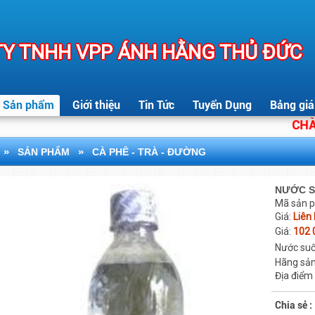
Y TNHH VPP ÁNH HẰNG THỦ ĐỨC
Sản phẩm
Giới thiệu
Tin Tức
Tuyển Dụng
Bảng giá
CHÀO 
»
»
SẢN PHẨM
CÀ PHÊ - TRÀ - ĐƯỜNG
NƯỚC S
Mã sản 
Giá:
Liên
Giá:
102 
Nước suố
Hãng sản
Địa điểm
Chia sẻ :