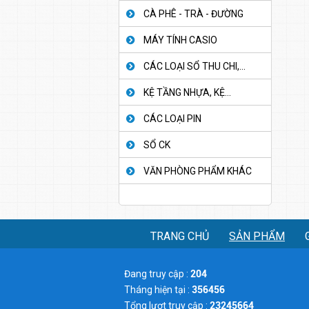
CÀ PHÊ - TRÀ - ĐƯỜNG
MÁY TÍNH CASIO
CÁC LOẠI SỔ THU CHI,...
KỆ TẦNG NHỰA, KỆ...
CÁC LOẠI PIN
SỔ CK
VĂN PHÒNG PHẨM KHÁC
TRANG CHỦ
SẢN PHẨM
Đang truy cập :
204
Tháng hiện tại :
356456
Tổng lượt truy cập :
23245664