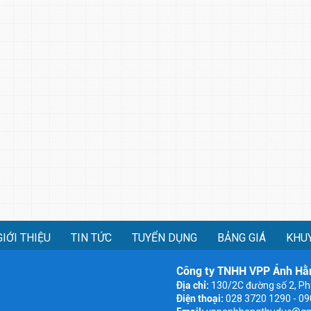
GIỚI THIỆU
TIN TỨC
TUYỂN DỤNG
BẢNG GIÁ
KHU
Công ty TNHH VPP Ánh Hằ
Địa chỉ:
130/2C đường số 2, Ph
Điện thoại:
028 3720 1290 - 0