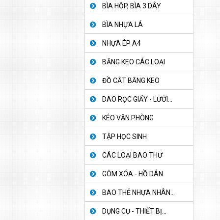
BÌA HỘP, BÌA 3 DÂY
BÌA NHỰA LÁ
NHỰA ÉP A4
BĂNG KEO CÁC LOẠI
ĐỒ CẮT BĂNG KEO
DAO RỌC GIẤY - LƯỠI...
KÉO VĂN PHÒNG
TẬP HỌC SINH
CÁC LOẠI BAO THƯ
GÔM XÓA - HỒ DÁN
BAO THẺ NHỰA NHÂN...
DỤNG CỤ - THIẾT BỊ...