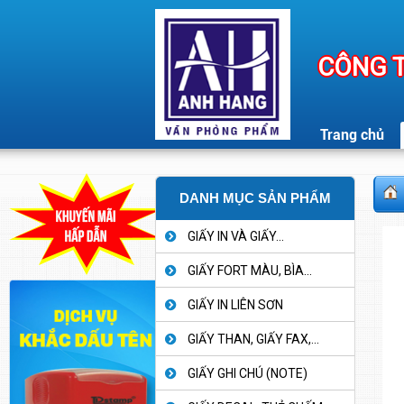
CÔNG T
Trang chủ
DANH MỤC SẢN PHẨM
GIẤY IN VÀ GIẤY...
GIẤY FORT MÀU, BÌA...
GIẤY IN LIÊN SƠN
GIẤY THAN, GIẤY FAX,...
GIẤY GHI CHÚ (NOTE)