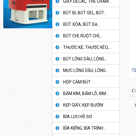
GIẤY DECAL, THẺ CHẤM...
BÚT BI, BÚT GEL, BÚT...
BÚT XÓA, BÚT DẠ...
BÚT CHÌ, RUỘT CHÌ,...
THƯỚC KẺ, THƯỚC KÉO,...
BÚT LÔNG DẦU, LÔNG...
MỰC LÔNG DẦU, LÔNG...
HỘP CẮM BÚT
C
BẤM KIM, BẤM LỖ, KIM...
KẸP GIẤY, KẸP BƯỚM
BÌA LƯU HỒ SƠ
BÌA KIẾNG, BÌA TRÌNH...