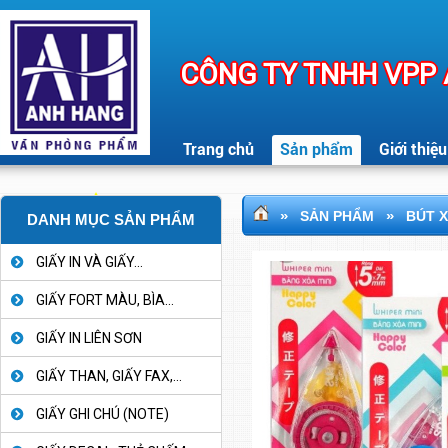
CÔNG TY TNHH VPP
Trang chủ
Sản phẩm
Giới thiệu
»
»
SẢN PHẨM
BÚT 
DANH MỤC SẢN PHẨM
GIẤY IN VÀ GIẤY...
GIẤY FORT MÀU, BÌA...
GIẤY IN LIÊN SƠN
GIẤY THAN, GIẤY FAX,...
GIẤY GHI CHÚ (NOTE)