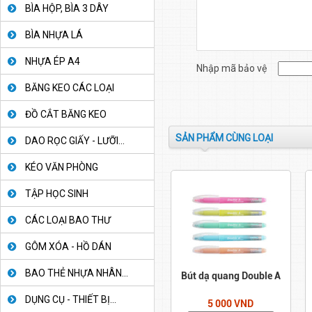
BÌA HỘP, BÌA 3 DÂY
BÌA NHỰA LÁ
NHỰA ÉP A4
Nhập mã bảo vệ
BĂNG KEO CÁC LOẠI
ĐỒ CẮT BĂNG KEO
SẢN PHẨM CÙNG LOẠI
DAO RỌC GIẤY - LƯỠI...
KÉO VĂN PHÒNG
TẬP HỌC SINH
CÁC LOẠI BAO THƯ
GÔM XÓA - HỒ DÁN
BAO THẺ NHỰA NHÂN...
Bút dạ quang Double A
DỤNG CỤ - THIẾT BỊ...
5 000 VND