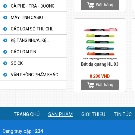
CÀ PHÊ - TRÀ - ĐƯỜNG
MÁY TÍNH CASIO
CÁC LOẠI SỔ THU CHI,...
KỆ TẦNG NHỰA, KỆ...
CÁC LOẠI PIN
SỔ CK
Bút dạ quang HL 03
VĂN PHÒNG PHẨM KHÁC
8 200 VND
TRANG CHỦ
SẢN PHẨM
GIỚI THIỆU
TIN TỨC
Đang truy cập :
234