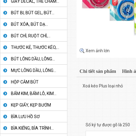
GIẤY DECAL, THẺ CHẤM...
BÚT BI, BÚT GEL, BÚT...
BÚT XÓA, BÚT DẠ...
BÚT CHÌ, RUỘT CHÌ,...
THƯỚC KẺ, THƯỚC KÉO,...
Xem ảnh lớn
BÚT LÔNG DẦU, LÔNG...
MỰC LÔNG DẦU, LÔNG...
Chi tiết sản phẩm
Hình 
HỘP CẮM BÚT
Xoá kéo Plus loại nhỏ
BẤM KIM, BẤM LỖ, KIM...
KẸP GIẤY, KẸP BƯỚM
BÌA LƯU HỒ SƠ
Số ký tự được gõ là 250
BÌA KIẾNG, BÌA TRÌNH...