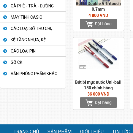
Bút bi Double A Tritouch
CÀ PHÊ - TRÀ - ĐƯỜNG
0.7mm
4 800 VND
MÁY TÍNH CASIO
CÁC LOẠI SỔ THU CHI,...
KỆ TẦNG NHỰA, KỆ...
CÁC LOẠI PIN
SỔ CK
VĂN PHÒNG PHẨM KHÁC
Bút bi mực nước Uni-ball
150 chính hãng
36 000 VND
TRANG CHỦ
SẢN PHẨM
GIỚI THIỆU
TIN TỨC