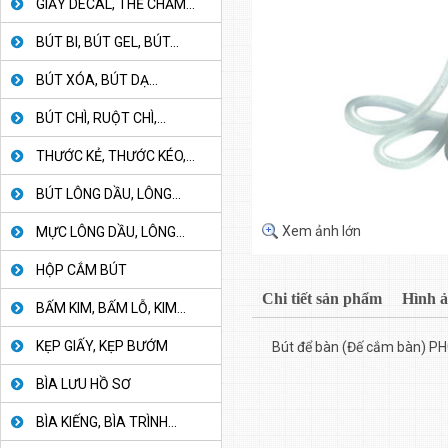
GIẤY DECAL, THẺ CHẤM...
BÚT BI, BÚT GEL, BÚT...
BÚT XÓA, BÚT DẠ...
BÚT CHÌ, RUỘT CHÌ,...
THƯỚC KẺ, THƯỚC KÉO,...
BÚT LÔNG DẦU, LÔNG...
Xem ảnh lớn
MỰC LÔNG DẦU, LÔNG...
HỘP CẮM BÚT
Chi tiết sản phẩm
Hình 
BẤM KIM, BẤM LỖ, KIM...
KẸP GIẤY, KẸP BƯỚM
Bút để bàn (Đế cắm bàn) P
BÌA LƯU HỒ SƠ
BÌA KIẾNG, BÌA TRÌNH...