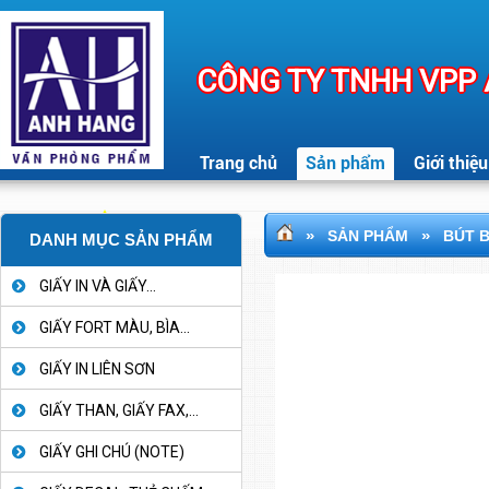
CÔNG TY TNHH VPP
Trang chủ
Sản phẩm
Giới thiệu
»
»
SẢN PHẨM
BÚT B
DANH MỤC SẢN PHẨM
GIẤY IN VÀ GIẤY...
GIẤY FORT MÀU, BÌA...
GIẤY IN LIÊN SƠN
GIẤY THAN, GIẤY FAX,...
GIẤY GHI CHÚ (NOTE)