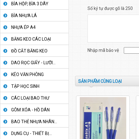
BÌA HỘP, BÌA 3 DÂY
Số ký tự được gõ là 250
BÌA NHỰA LÁ
NHỰA ÉP A4
BĂNG KEO CÁC LOẠI
Nhập mã bảo vệ
ĐỒ CẮT BĂNG KEO
DAO RỌC GIẤY - LƯỠI...
KÉO VĂN PHÒNG
SẢN PHẨM CÙNG LOẠI
TẬP HỌC SINH
CÁC LOẠI BAO THƯ
GÔM XÓA - HỒ DÁN
BAO THẺ NHỰA NHÂN...
DỤNG CỤ - THIẾT BỊ...