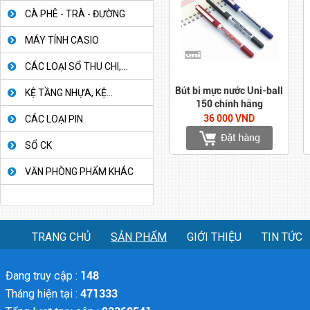
CÀ PHÊ - TRÀ - ĐƯỜNG
MÁY TÍNH CASIO
CÁC LOẠI SỔ THU CHI,...
Bút bi mực nước Uni-ball
KỆ TẦNG NHỰA, KỆ...
150 chính hãng
36 000 VND
CÁC LOẠI PIN
SỔ CK
VĂN PHÒNG PHẨM KHÁC
TRANG CHỦ
SẢN PHẨM
GIỚI THIỆU
TIN TỨC
Đang truy cập :
148
Tháng hiện tại :
471333