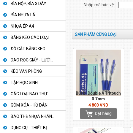
BÌA HỘP, BÌA 3 DÂY
Nhập mã bảo vệ
BÌA NHỰA LÁ
NHỰA ÉP A4
SẢN PHẨM CÙNG LOẠI
BĂNG KEO CÁC LOẠI
ĐỒ CẮT BĂNG KEO
DAO RỌC GIẤY - LƯỠI...
KÉO VĂN PHÒNG
TẬP HỌC SINH
Bút bi Double A Tritouch
CÁC LOẠI BAO THƯ
0.7mm
4 800 VND
GÔM XÓA - HỒ DÁN
BAO THẺ NHỰA NHÂN...
DỤNG CỤ - THIẾT BỊ...