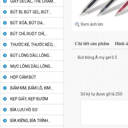
GIẤY DECAL, THẺ CHẤM...
BÚT BI, BÚT GEL, BÚT...
BÚT XÓA, BÚT DẠ...
Xem ảnh lớn
BÚT CHÌ, RUỘT CHÌ,...
Chi tiết sản phẩm
Hình 
THƯỚC KẺ, THƯỚC KÉO,...
BÚT LÔNG DẦU, LÔNG...
Bút Đông Á my gel 0.5
MỰC LÔNG DẦU, LÔNG...
HỘP CẮM BÚT
BẤM KIM, BẤM LỖ, KIM...
Số ký tự được gõ là 250
KẸP GIẤY, KẸP BƯỚM
BÌA LƯU HỒ SƠ
BÌA KIẾNG, BÌA TRÌNH...