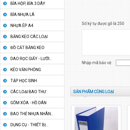
BÌA HỘP, BÌA 3 DÂY
BÌA NHỰA LÁ
Số ký tự được gõ là 250
NHỰA ÉP A4
BĂNG KEO CÁC LOẠI
ĐỒ CẮT BĂNG KEO
DAO RỌC GIẤY - LƯỠI...
Nhập mã bảo vệ
KÉO VĂN PHÒNG
TẬP HỌC SINH
SẢN PHẨM CÙNG LOẠI
CÁC LOẠI BAO THƯ
GÔM XÓA - HỒ DÁN
BAO THẺ NHỰA NHÂN...
DỤNG CỤ - THIẾT BỊ...