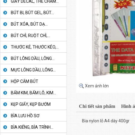
GIẤY DECAL, THẺ CHẤM...
BÚT BI, BÚT GEL, BÚT...
BÚT XÓA, BÚT DẠ...
BÚT CHÌ, RUỘT CHÌ,...
THƯỚC KẺ, THƯỚC KÉO,...
BÚT LÔNG DẦU, LÔNG...
MỰC LÔNG DẦU, LÔNG...
HỘP CẮM BÚT
Xem ảnh lớn
BẤM KIM, BẤM LỖ, KIM...
KẸP GIẤY, KẸP BƯỚM
Chi tiết sản phẩm
Hình 
BÌA LƯU HỒ SƠ
Bìa nylon lỗ A4 dày 400gr
BÌA KIẾNG, BÌA TRÌNH...