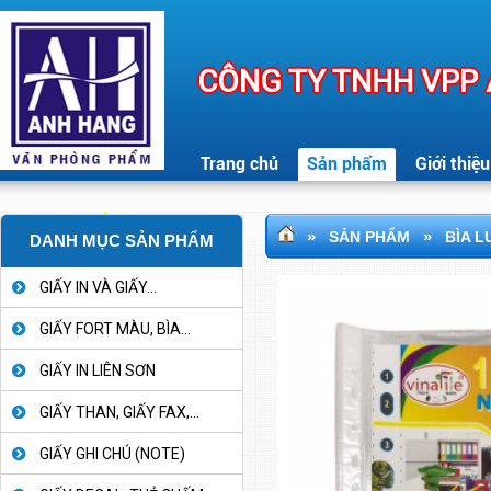
CÔNG TY TNHH VPP
Trang chủ
Sản phẩm
Giới thiệu
»
»
SẢN PHẨM
BÌA 
DANH MỤC SẢN PHẨM
GIẤY IN VÀ GIẤY...
GIẤY FORT MÀU, BÌA...
GIẤY IN LIÊN SƠN
GIẤY THAN, GIẤY FAX,...
GIẤY GHI CHÚ (NOTE)