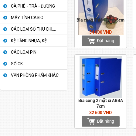
CÀ PHÊ - TRÀ - ĐƯỜNG
MÁY TÍNH CASIO
Bìa còng Thiên Long 5cm
CÁC LOẠI SỔ THU CHI,...
54 000 VND
KỆ TẦNG NHỰA, KỆ...
CÁC LOẠI PIN
SỔ CK
VĂN PHÒNG PHẨM KHÁC
Bìa còng 2 mặt xi ABBA
7cm
32 500 VND