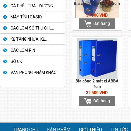
Bìa còng Thiên Long 5cm
CÀ PHÊ - TRÀ - ĐƯỜNG
54 000 VND
MÁY TÍNH CASIO
CÁC LOẠI SỔ THU CHI,...
KỆ TẦNG NHỰA, KỆ...
CÁC LOẠI PIN
SỔ CK
VĂN PHÒNG PHẨM KHÁC
Bìa còng 2 mặt xi ABBA
7cm
32 500 VND
TRANG CHỦ
SẢN PHẨM
GIỚI THIỆU
TIN TỨC