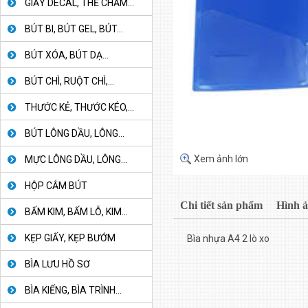
GIẤY DECAL, THẺ CHẤM...
BÚT BI, BÚT GEL, BÚT...
BÚT XÓA, BÚT DẠ...
BÚT CHÌ, RUỘT CHÌ,...
THƯỚC KẺ, THƯỚC KÉO,...
BÚT LÔNG DẦU, LÔNG...
Xem ảnh lớn
MỰC LÔNG DẦU, LÔNG...
HỘP CẮM BÚT
Chi tiết sản phẩm
Hình 
BẤM KIM, BẤM LỖ, KIM...
KẸP GIẤY, KẸP BƯỚM
Bìa nhựa A4 2 lò xo
BÌA LƯU HỒ SƠ
BÌA KIẾNG, BÌA TRÌNH...