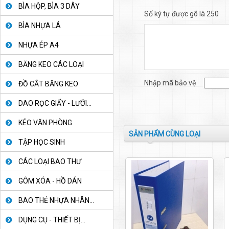
BÌA HỘP, BÌA 3 DÂY
Số ký tự được gõ là 250
BÌA NHỰA LÁ
NHỰA ÉP A4
BĂNG KEO CÁC LOẠI
Nhập mã bảo vệ
ĐỒ CẮT BĂNG KEO
DAO RỌC GIẤY - LƯỠI...
KÉO VĂN PHÒNG
SẢN PHẨM CÙNG LOẠI
TẬP HỌC SINH
CÁC LOẠI BAO THƯ
GÔM XÓA - HỒ DÁN
BAO THẺ NHỰA NHÂN...
DỤNG CỤ - THIẾT BỊ...