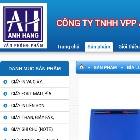
CÔNG TY TNHH VPP
Trang chủ
Sản phẩm
Giới thiệu
»
»
SẢN PHẨM
BÌA 
DANH MỤC SẢN PHẨM
GIẤY IN VÀ GIẤY...
GIẤY FORT MÀU, BÌA...
GIẤY IN LIÊN SƠN
GIẤY THAN, GIẤY FAX,...
GIẤY GHI CHÚ (NOTE)