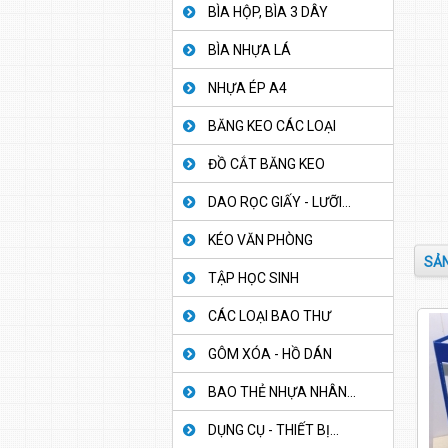
BÌA HỘP, BÌA 3 DÂY
BÌA NHỰA LÁ
NHỰA ÉP A4
BĂNG KEO CÁC LOẠI
ĐỒ CẮT BĂNG KEO
DAO RỌC GIẤY - LƯỠI...
KÉO VĂN PHÒNG
SẢN
TẬP HỌC SINH
CÁC LOẠI BAO THƯ
GÔM XÓA - HỒ DÁN
BAO THẺ NHỰA NHÂN...
DỤNG CỤ - THIẾT BỊ...