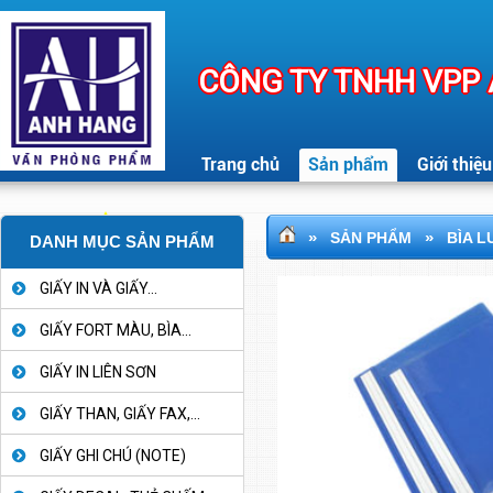
CÔNG TY TNHH VPP
Trang chủ
Sản phẩm
Giới thiệu
»
»
SẢN PHẨM
BÌA 
DANH MỤC SẢN PHẨM
GIẤY IN VÀ GIẤY...
GIẤY FORT MÀU, BÌA...
GIẤY IN LIÊN SƠN
GIẤY THAN, GIẤY FAX,...
GIẤY GHI CHÚ (NOTE)