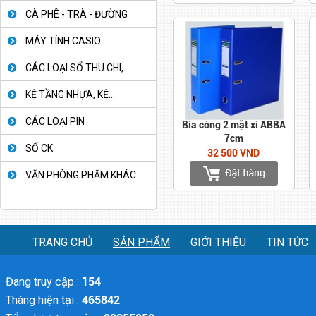
CÀ PHÊ - TRÀ - ĐƯỜNG
MÁY TÍNH CASIO
CÁC LOẠI SỔ THU CHI,...
KỆ TẦNG NHỰA, KỆ...
CÁC LOẠI PIN
Bìa còng 2 mặt xi ABBA
7cm
SỔ CK
32 500 VND
VĂN PHÒNG PHẨM KHÁC
TRANG CHỦ
SẢN PHẨM
GIỚI THIỆU
TIN TỨC
Đang truy cập :
154
Tháng hiện tại :
465842