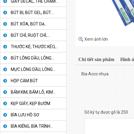
GIẤY DECAL, THẺ CHẤM...
BÚT BI, BÚT GEL, BÚT...
BÚT XÓA, BÚT DẠ...
BÚT CHÌ, RUỘT CHÌ,...
Xem ảnh lớn
THƯỚC KẺ, THƯỚC KÉO,...
BÚT LÔNG DẦU, LÔNG...
Chi tiết sản phẩm
Hình 
MỰC LÔNG DẦU, LÔNG...
Bìa Acco nhựa
HỘP CẮM BÚT
BẤM KIM, BẤM LỖ, KIM...
KẸP GIẤY, KẸP BƯỚM
Số ký tự được gõ là 250
BÌA LƯU HỒ SƠ
BÌA KIẾNG, BÌA TRÌNH...