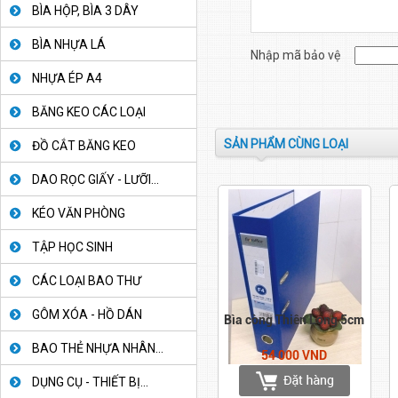
BÌA HỘP, BÌA 3 DÂY
BÌA NHỰA LÁ
Nhập mã bảo vệ
NHỰA ÉP A4
BĂNG KEO CÁC LOẠI
SẢN PHẨM CÙNG LOẠI
ĐỒ CẮT BĂNG KEO
DAO RỌC GIẤY - LƯỠI...
KÉO VĂN PHÒNG
TẬP HỌC SINH
CÁC LOẠI BAO THƯ
GÔM XÓA - HỒ DÁN
Bìa còng Thiên Long 5cm
BAO THẺ NHỰA NHÂN...
54 000 VND
DỤNG CỤ - THIẾT BỊ...