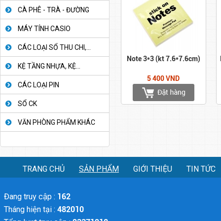
CÀ PHÊ - TRÀ - ĐƯỜNG
MÁY TÍNH CASIO
CÁC LOẠI SỔ THU CHI,...
Note 3*3 (kt 7.6*7.6cm)
KỆ TẦNG NHỰA, KỆ...
5 400 VND
CÁC LOẠI PIN
SỔ CK
VĂN PHÒNG PHẨM KHÁC
TRANG CHỦ
SẢN PHẨM
GIỚI THIỆU
TIN TỨC
Đang truy cập :
162
Tháng hiện tại :
482010