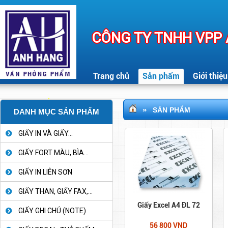
CÔNG TY TNHH VPP
Trang chủ
Sản phẩm
Giới thiệu
»
SẢN PHẨM
DANH MỤC SẢN PHẨM
GIẤY IN VÀ GIẤY...
GIẤY FORT MÀU, BÌA...
GIẤY IN LIÊN SƠN
GIẤY THAN, GIẤY FAX,...
Giấy Excel A4 ĐL 72
GIẤY GHI CHÚ (NOTE)
56 800 VND