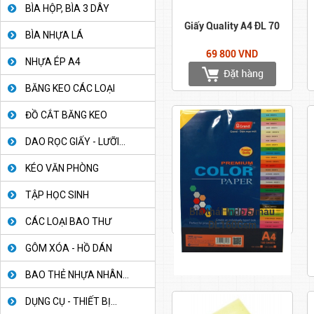
BÌA HỘP, BÌA 3 DÂY
Giấy Quality A4 ĐL 70
BÌA NHỰA LÁ
69 800 VND
NHỰA ÉP A4
BĂNG KEO CÁC LOẠI
ĐỒ CẮT BĂNG KEO
DAO RỌC GIẤY - LƯỠI...
KÉO VĂN PHÒNG
TẬP HỌC SINH
Bìa thái Indo 5 màu
CÁC LOẠI BAO THƯ
ĐL160Gsm
GÔM XÓA - HỒ DÁN
BAO THẺ NHỰA NHÂN...
DỤNG CỤ - THIẾT BỊ...