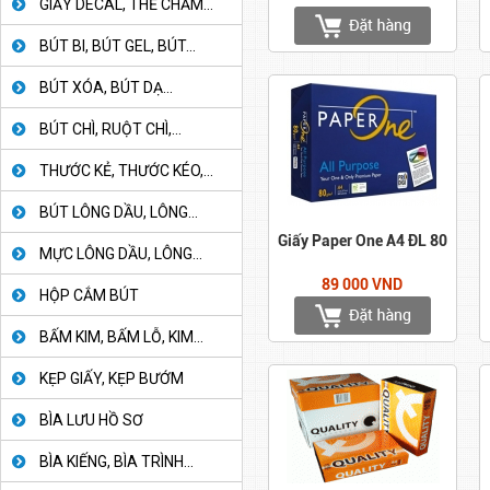
GIẤY DECAL, THẺ CHẤM...
BÚT BI, BÚT GEL, BÚT...
BÚT XÓA, BÚT DẠ...
BÚT CHÌ, RUỘT CHÌ,...
THƯỚC KẺ, THƯỚC KÉO,...
BÚT LÔNG DẦU, LÔNG...
Giấy Paper One A4 ĐL 80
MỰC LÔNG DẦU, LÔNG...
89 000 VND
HỘP CẮM BÚT
BẤM KIM, BẤM LỖ, KIM...
KẸP GIẤY, KẸP BƯỚM
BÌA LƯU HỒ SƠ
BÌA KIẾNG, BÌA TRÌNH...