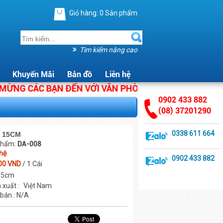
Giỏ hàng:
0
Sản phẩm
Tìm kiếm nâng cao
Khuyến Mãi
Bản đồ
Liên hệ
G CÁC BẠN ĐẾN VỚI VĂN PHÒNG PHẨM ÁNH HẰNG. CHÚ
0902 433 882
(08) 37201290
0338 611 664
P 15CM
phẩm:
DA-008
 hệ
0902 433 882
00 VND
/ 1 Cái
 15cm
 xuất :
Việt Nam
 bán : N/A