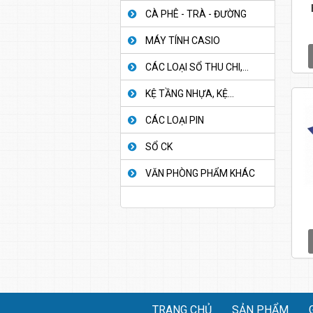
CÀ PHÊ - TRÀ - ĐƯỜNG
MÁY TÍNH CASIO
CÁC LOẠI SỔ THU CHI,...
KỆ TẦNG NHỰA, KỆ...
CÁC LOẠI PIN
SỔ CK
VĂN PHÒNG PHẨM KHÁC
TRANG CHỦ
SẢN PHẨM