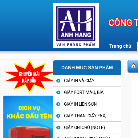
CÔNG T
Trang chủ
DANH MỤC SẢN PHẨM
GIẤY IN VÀ GIẤY...
GIẤY FORT MÀU, BÌA...
GIẤY IN LIÊN SƠN
GIẤY THAN, GIẤY FAX,...
GIẤY GHI CHÚ (NOTE)