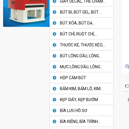
GIẤY DECAL, THẺ CHẤM...
BÚT BI, BÚT GEL, BÚT...
BÚT XÓA, BÚT DẠ...
BÚT CHÌ, RUỘT CHÌ,...
THƯỚC KẺ, THƯỚC KÉO,...
BÚT LÔNG DẦU, LÔNG...
MỰC LÔNG DẦU, LÔNG...
HỘP CẮM BÚT
C
BẤM KIM, BẤM LỖ, KIM...
KẸP GIẤY, KẸP BƯỚM
BÌA LƯU HỒ SƠ
BÌA KIẾNG, BÌA TRÌNH...