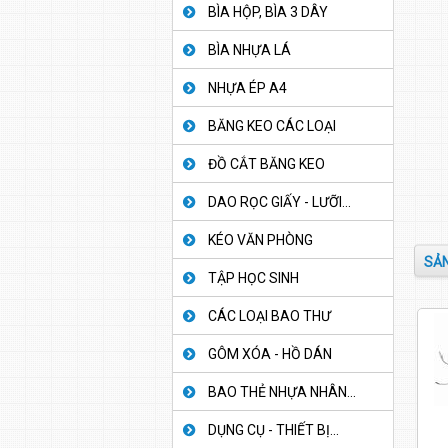
BÌA HỘP, BÌA 3 DÂY
BÌA NHỰA LÁ
NHỰA ÉP A4
BĂNG KEO CÁC LOẠI
ĐỒ CẮT BĂNG KEO
DAO RỌC GIẤY - LƯỠI...
KÉO VĂN PHÒNG
SẢN
TẬP HỌC SINH
CÁC LOẠI BAO THƯ
GÔM XÓA - HỒ DÁN
BAO THẺ NHỰA NHÂN...
DỤNG CỤ - THIẾT BỊ...