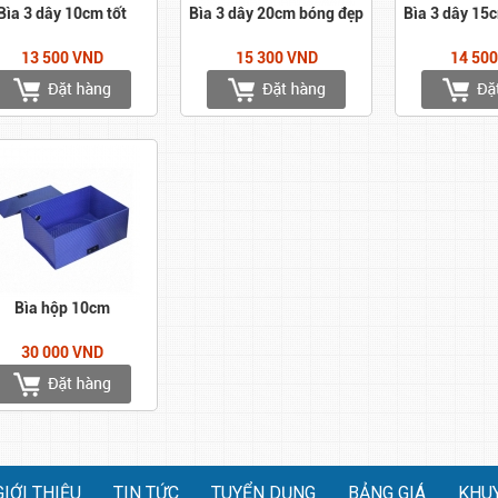
Bìa 3 dây 10cm tốt
Bìa 3 dây 20cm bóng đẹp
Bìa 3 dây 15
13 500 VND
15 300 VND
14 50
Bìa hộp 10cm
30 000 VND
GIỚI THIỆU
TIN TỨC
TUYỂN DỤNG
BẢNG GIÁ
KHU