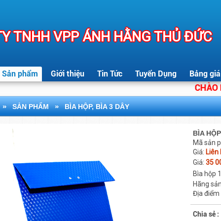
Y TNHH VPP ÁNH HẰNG THỦ ĐỨC
Sản phẩm
Giới thiệu
Tin Tức
Tuyển Dụng
Bảng giá
CHÀO MỪN
»
»
SẢN PHẨM
BÌA HỘP, BÌA 3 DÂY
BÌA HỘ
Mã sản 
Giá:
Liên
Giá:
35 0
Bìa hộp
Hãng sản
Địa điểm
Chia sẻ :