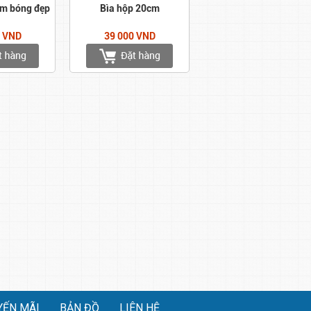
cm bóng đẹp
Bìa hộp 20cm
0 VND
39 000 VND
YẾN MÃI
BẢN ĐỒ
LIÊN HỆ