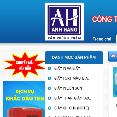
CÔNG T
Trang chủ
DANH MỤC SẢN PHẨM
GIẤY IN VÀ GIẤY...
GIẤY FORT MÀU, BÌA...
GIẤY IN LIÊN SƠN
GIẤY THAN, GIẤY FAX,...
GIẤY GHI CHÚ (NOTE)