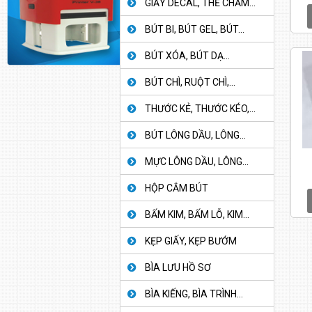
GIẤY DECAL, THẺ CHẤM...
BÚT BI, BÚT GEL, BÚT...
BÚT XÓA, BÚT DẠ...
BÚT CHÌ, RUỘT CHÌ,...
THƯỚC KẺ, THƯỚC KÉO,...
BÚT LÔNG DẦU, LÔNG...
MỰC LÔNG DẦU, LÔNG...
HỘP CẮM BÚT
BẤM KIM, BẤM LỖ, KIM...
KẸP GIẤY, KẸP BƯỚM
BÌA LƯU HỒ SƠ
BÌA KIẾNG, BÌA TRÌNH...