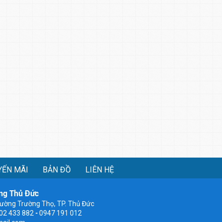
YẾN MÃI
BẢN ĐỒ
LIÊN HỆ
ng Thủ Đức
ường Trường Thọ, TP. Thủ Đức
902 433 882
-
0947 191 012