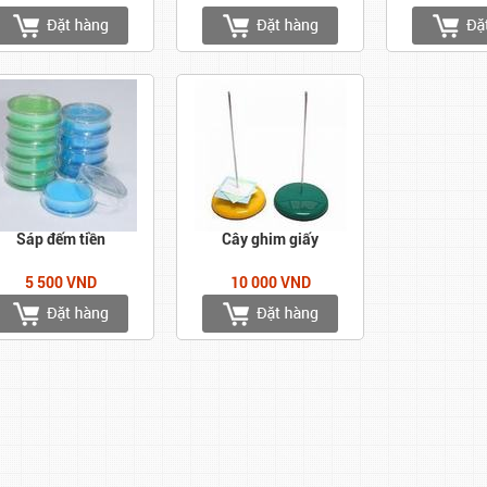
Sáp đếm tiền
Cây ghim giấy
5 500 VND
10 000 VND