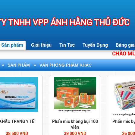
Y TNHH VPP ÁNH HẰNG THỦ ĐỨC
Sản phẩm
Giới thiệu
Tin Tức
Tuyển Dụng
Bảng giá
CHÀO MỪNG 
»
»
SẢN PHẨM
VĂN PHÒNG PHẨM KHÁC
KHẨU TRANG Y TẾ
Phấn mic không bụi 100
Phấn mic bụ
viên
38 500 VND
39 000 VND
26 00