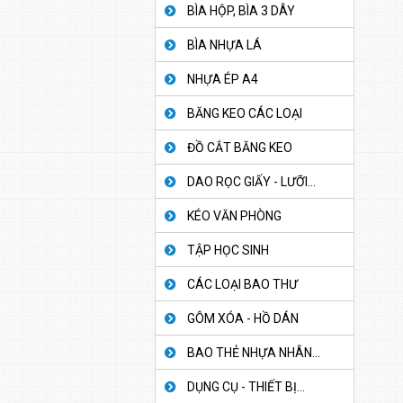
BÌA HỘP, BÌA 3 DÂY
BÌA NHỰA LÁ
NHỰA ÉP A4
BĂNG KEO CÁC LOẠI
ĐỒ CẮT BĂNG KEO
DAO RỌC GIẤY - LƯỠI...
KÉO VĂN PHÒNG
TẬP HỌC SINH
CÁC LOẠI BAO THƯ
GÔM XÓA - HỒ DÁN
BAO THẺ NHỰA NHÂN...
DỤNG CỤ - THIẾT BỊ...