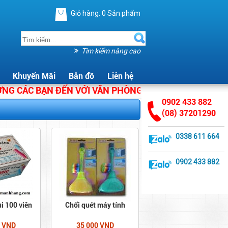
Giỏ hàng:
0
Sản phẩm
Tìm kiếm nâng cao
Khuyến Mãi
Bản đồ
Liên hệ
CÁC BẠN ĐẾN VỚI VĂN PHÒNG PHẨM ÁNH HẰNG. CHÚNG
0902 433 882
(08) 37201290
0338 611 664
0902 433 882
i 100 viên
Chổi quét máy tính
0 VND
35 000 VND