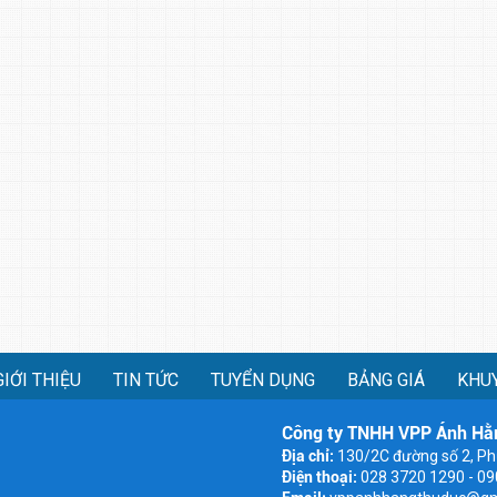
GIỚI THIỆU
TIN TỨC
TUYỂN DỤNG
BẢNG GIÁ
KHU
Công ty TNHH VPP Ánh Hằ
Địa chỉ:
130/2C đường số 2, Ph
Điện thoại:
028 3720 1290 - 0