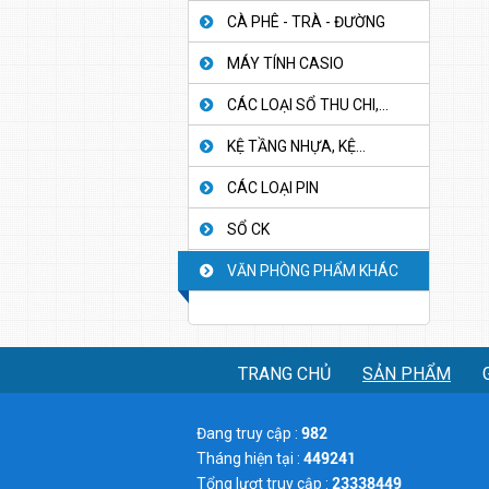
CÀ PHÊ - TRÀ - ĐƯỜNG
MÁY TÍNH CASIO
CÁC LOẠI SỔ THU CHI,...
KỆ TẦNG NHỰA, KỆ...
CÁC LOẠI PIN
SỔ CK
VĂN PHÒNG PHẨM KHÁC
TRANG CHỦ
SẢN PHẨM
Đang truy cập :
982
Tháng hiện tại :
449241
Tổng lượt truy cập :
23338449