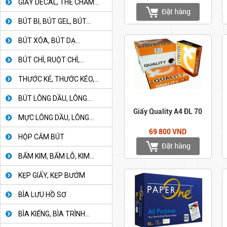
GIẤY DECAL, THẺ CHẤM...
BÚT BI, BÚT GEL, BÚT...
BÚT XÓA, BÚT DẠ...
BÚT CHÌ, RUỘT CHÌ,...
THƯỚC KẺ, THƯỚC KÉO,...
BÚT LÔNG DẦU, LÔNG...
Giấy Quality A4 ĐL 70
MỰC LÔNG DẦU, LÔNG...
69 800 VND
HỘP CẮM BÚT
BẤM KIM, BẤM LỖ, KIM...
KẸP GIẤY, KẸP BƯỚM
BÌA LƯU HỒ SƠ
BÌA KIẾNG, BÌA TRÌNH...