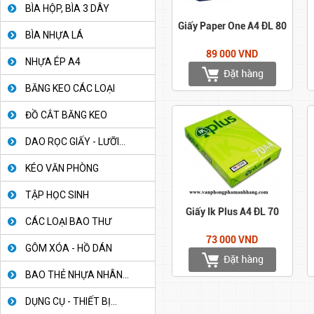
BÌA HỘP, BÌA 3 DÂY
Giấy Paper One A4 ĐL 80
BÌA NHỰA LÁ
89 000 VND
NHỰA ÉP A4
BĂNG KEO CÁC LOẠI
ĐỒ CẮT BĂNG KEO
DAO RỌC GIẤY - LƯỠI...
KÉO VĂN PHÒNG
TẬP HỌC SINH
Giấy Ik Plus A4 ĐL 70
CÁC LOẠI BAO THƯ
73 000 VND
GÔM XÓA - HỒ DÁN
BAO THẺ NHỰA NHÂN...
DỤNG CỤ - THIẾT BỊ...