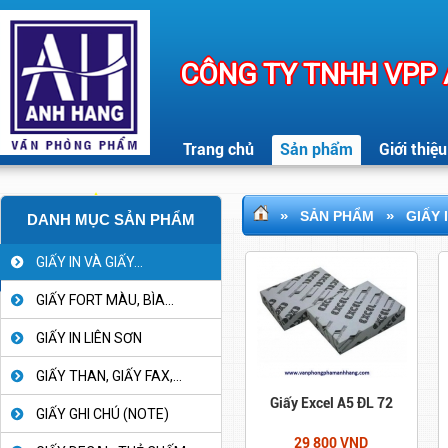
CÔNG TY TNHH VPP
Trang chủ
Sản phẩm
Giới thiệu
»
»
SẢN PHẨM
GIẤY 
DANH MỤC SẢN PHẨM
GIẤY IN VÀ GIẤY...
GIẤY FORT MÀU, BÌA...
GIẤY IN LIÊN SƠN
GIẤY THAN, GIẤY FAX,...
Giấy Excel A5 ĐL 72
GIẤY GHI CHÚ (NOTE)
29 800 VND