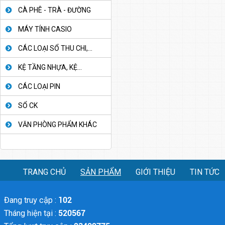
CÀ PHÊ - TRÀ - ĐƯỜNG
MÁY TÍNH CASIO
CÁC LOẠI SỔ THU CHI,...
KỆ TẦNG NHỰA, KỆ...
CÁC LOẠI PIN
SỔ CK
VĂN PHÒNG PHẨM KHÁC
TRANG CHỦ
SẢN PHẨM
GIỚI THIỆU
TIN TỨC
Đang truy cập :
102
Tháng hiện tại :
520567