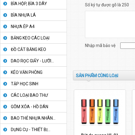
BÌA HỘP, BÌA 3 DÂY
Số ký tự được gõ là 250
BÌA NHỰA LÁ
NHỰA ÉP A4
BĂNG KEO CÁC LOẠI
Nhập mã bảo vệ
ĐỒ CẮT BĂNG KEO
DAO RỌC GIẤY - LƯỠI...
KÉO VĂN PHÒNG
SẢN PHẨM CÙNG LOẠI
TẬP HỌC SINH
CÁC LOẠI BAO THƯ
GÔM XÓA - HỒ DÁN
BAO THẺ NHỰA NHÂN...
DỤNG CỤ - THIẾT BỊ...