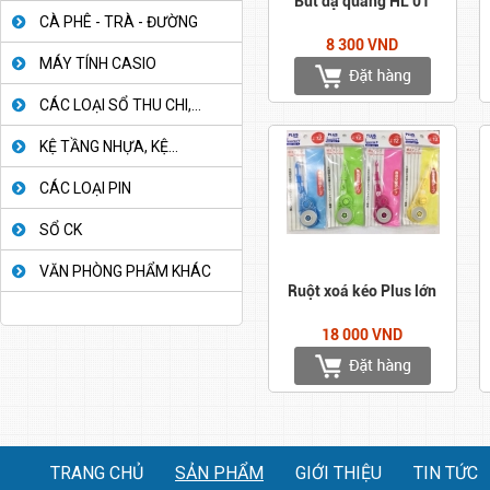
Bút dạ quang HL 01
CÀ PHÊ - TRÀ - ĐƯỜNG
8 300 VND
MÁY TÍNH CASIO
CÁC LOẠI SỔ THU CHI,...
KỆ TẦNG NHỰA, KỆ...
CÁC LOẠI PIN
SỔ CK
VĂN PHÒNG PHẨM KHÁC
Ruột xoá kéo Plus lớn
18 000 VND
TRANG CHỦ
SẢN PHẨM
GIỚI THIỆU
TIN TỨC