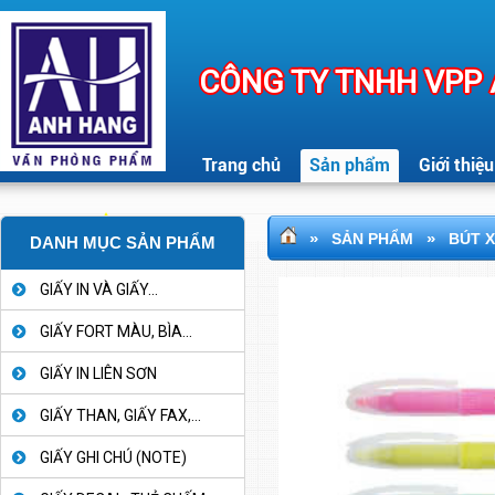
CÔNG TY TNHH VPP
Trang chủ
Sản phẩm
Giới thiệu
»
»
SẢN PHẨM
BÚT 
DANH MỤC SẢN PHẨM
GIẤY IN VÀ GIẤY...
GIẤY FORT MÀU, BÌA...
GIẤY IN LIÊN SƠN
GIẤY THAN, GIẤY FAX,...
GIẤY GHI CHÚ (NOTE)