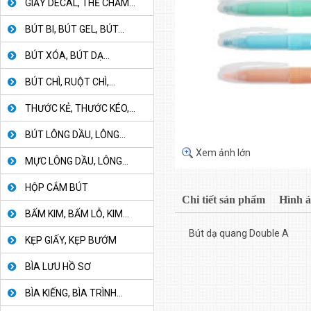
GIẤY DECAL, THẺ CHẤM...
BÚT BI, BÚT GEL, BÚT...
BÚT XÓA, BÚT DẠ...
BÚT CHÌ, RUỘT CHÌ,...
THƯỚC KẺ, THƯỚC KÉO,...
BÚT LÔNG DẦU, LÔNG...
Xem ảnh lớn
MỰC LÔNG DẦU, LÔNG...
HỘP CẮM BÚT
Chi tiết sản phẩm
Hình 
BẤM KIM, BẤM LỖ, KIM...
Bút dạ quang Double A
KẸP GIẤY, KẸP BƯỚM
BÌA LƯU HỒ SƠ
BÌA KIẾNG, BÌA TRÌNH...