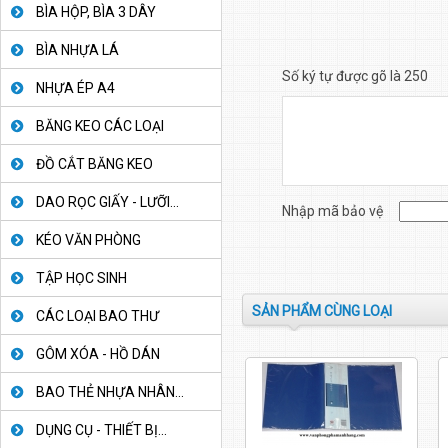
BÌA HỘP, BÌA 3 DÂY
BÌA NHỰA LÁ
Số ký tự được gõ là 250
NHỰA ÉP A4
BĂNG KEO CÁC LOẠI
ĐỒ CẮT BĂNG KEO
DAO RỌC GIẤY - LƯỠI...
Nhập mã bảo vệ
KÉO VĂN PHÒNG
TẬP HỌC SINH
SẢN PHẨM CÙNG LOẠI
CÁC LOẠI BAO THƯ
GÔM XÓA - HỒ DÁN
BAO THẺ NHỰA NHÂN...
DỤNG CỤ - THIẾT BỊ...