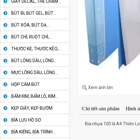
GIẤY DECAL, THẺ CHẤM...
BÚT BI, BÚT GEL, BÚT...
BÚT XÓA, BÚT DẠ...
BÚT CHÌ, RUỘT CHÌ,...
THƯỚC KẺ, THƯỚC KÉO,...
BÚT LÔNG DẦU, LÔNG...
MỰC LÔNG DẦU, LÔNG...
HỘP CẮM BÚT
Xem ảnh lớn
BẤM KIM, BẤM LỖ, KIM...
KẸP GIẤY, KẸP BƯỚM
Chi tiết sản phẩm
Hình 
BÌA LƯU HỒ SƠ
Bìa nhựa 100 lá A4 Thiên L
BÌA KIẾNG, BÌA TRÌNH...