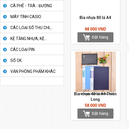
CÀ PHÊ - TRÀ - ĐƯỜNG
MÁY TÍNH CASIO
Bìa nhựa 80 lá A4
CÁC LOẠI SỔ THU CHI,...
48 000 VND
KỆ TẦNG NHỰA, KỆ...
CÁC LOẠI PIN
SỔ CK
VĂN PHÒNG PHẨM KHÁC
Bìa nhựa 40 lá A4 Thiên
Long
58 000 VND