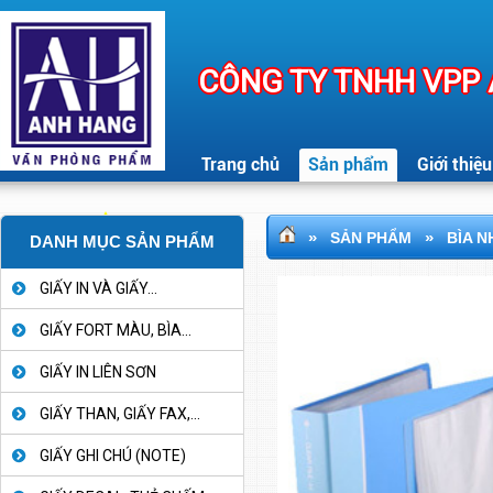
CÔNG TY TNHH VPP
Trang chủ
Sản phẩm
Giới thiệu
»
»
SẢN PHẨM
BÌA N
DANH MỤC SẢN PHẨM
GIẤY IN VÀ GIẤY...
GIẤY FORT MÀU, BÌA...
GIẤY IN LIÊN SƠN
GIẤY THAN, GIẤY FAX,...
GIẤY GHI CHÚ (NOTE)