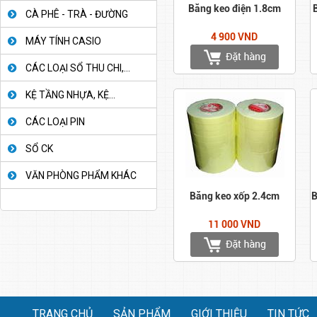
Băng keo điện 1.8cm
CÀ PHÊ - TRÀ - ĐƯỜNG
4 900 VND
MÁY TÍNH CASIO
CÁC LOẠI SỔ THU CHI,...
KỆ TẦNG NHỰA, KỆ...
CÁC LOẠI PIN
SỔ CK
VĂN PHÒNG PHẨM KHÁC
Băng keo xốp 2.4cm
B
11 000 VND
TRANG CHỦ
SẢN PHẨM
GIỚI THIỆU
TIN TỨC