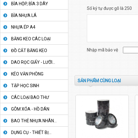
BÌA HỘP, BÌA 3 DÂY
Số ký tự được gõ là 250
BÌA NHỰA LÁ
NHỰA ÉP A4
BĂNG KEO CÁC LOẠI
Nhập mã bảo vệ
ĐỒ CẮT BĂNG KEO
DAO RỌC GIẤY - LƯỠI...
KÉO VĂN PHÒNG
SẢN PHẨM CÙNG LOẠI
TẬP HỌC SINH
CÁC LOẠI BAO THƯ
GÔM XÓA - HỒ DÁN
BAO THẺ NHỰA NHÂN...
DỤNG CỤ - THIẾT BỊ...