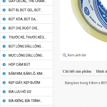
GIẤY DECAL, THẺ CHẤM...
BÚT BI, BÚT GEL, BÚT...
BÚT XÓA, BÚT DẠ...
BÚT CHÌ, RUỘT CHÌ,...
THƯỚC KẺ, THƯỚC KÉO,...
BÚT LÔNG DẦU, LÔNG...
Xem ảnh lớn
MỰC LÔNG DẦU, LÔNG...
HỘP CẮM BÚT
Chi tiết sản phẩm
Hình 
BẤM KIM, BẤM LỖ, KIM...
KẸP GIẤY, KẸP BƯỚM
Băng keo trong 4.8cm x 80Y
BÌA LƯU HỒ SƠ
BÌA KIẾNG, BÌA TRÌNH...