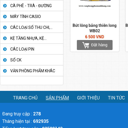
CÀ PHÊ - TRÀ - ĐƯỜNG
MÁY TÍNH CASIO
Bút lông bảng thiên long
B
CÁC LOẠI SỔ THU CHI,...
WB02
6 500 VND
KỆ TẦNG NHỰA, KỆ...
CÁC LOẠI PIN
SỔ CK
VĂN PHÒNG PHẨM KHÁC
TRANG CHỦ
SẢN PHẨM
GIỚI THIỆU
TIN TỨC
Đang truy cập :
278
Tháng hiện tại :
692935