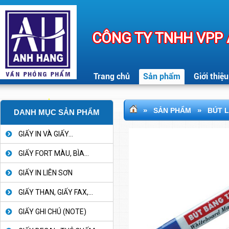
CÔNG TY TNHH VPP
Trang chủ
Sản phẩm
Giới thiệu
»
»
SẢN PHẨM
BÚT 
DANH MỤC SẢN PHẨM
GIẤY IN VÀ GIẤY...
GIẤY FORT MÀU, BÌA...
GIẤY IN LIÊN SƠN
GIẤY THAN, GIẤY FAX,...
GIẤY GHI CHÚ (NOTE)