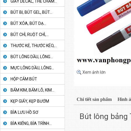
GIẤY DECAL, THẺ CHẤM...
BÚT BI, BÚT GEL, BÚT...
BÚT XÓA, BÚT DẠ...
BÚT CHÌ, RUỘT CHÌ,...
THƯỚC KẺ, THƯỚC KÉO,...
BÚT LÔNG DẦU, LÔNG...
MỰC LÔNG DẦU, LÔNG...
Xem ảnh lớn
HỘP CẮM BÚT
BẤM KIM, BẤM LỖ, KIM...
Chi tiết sản phẩm
Hình 
KẸP GIẤY, KẸP BƯỚM
BÌA LƯU HỒ SƠ
Bút lông bảng
BÌA KIẾNG, BÌA TRÌNH...